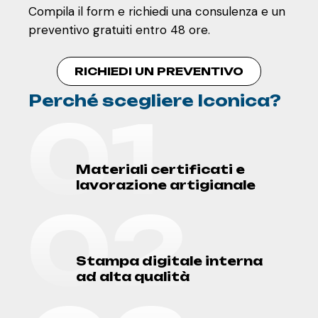
Compila il form e richiedi una consulenza e un
preventivo gratuiti entro 48 ore.
RICHIEDI UN PREVENTIVO
Perché scegliere Iconica?
0
1
M
a
t
e
r
i
a
l
i
c
e
r
t
i
f
i
c
a
t
i
e
l
a
v
o
r
a
z
i
o
n
e
a
r
t
i
g
i
a
n
a
l
e
0
2
S
t
a
m
p
a
d
i
g
i
t
a
l
e
i
n
t
e
r
n
a
a
d
a
l
t
a
q
u
a
l
i
t
à