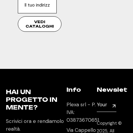
VEDI
CATALOGHI
Info
Newslett
HAI UN
PROGETTO IN
Plexa srl - P.
MENTE?
IVA:
03873670651
Scrivici ora e rendiamolo
Copyright ©
realtà.
Via Cappello
2025, All