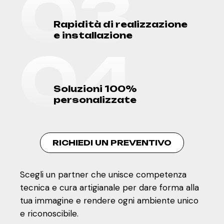
0
3
R
a
p
i
d
i
t
à
d
i
r
e
a
l
i
z
z
a
z
i
o
n
e
e
i
n
s
t
a
l
l
a
z
i
o
n
e
0
4
S
o
l
u
z
i
o
n
i
1
0
0
%
p
e
r
s
o
n
a
l
i
z
z
a
t
e
RICHIEDI UN PREVENTIVO
Scegli un partner che unisce competenza
tecnica e cura artigianale per dare forma alla
tua immagine e rendere ogni ambiente unico
e riconoscibile.