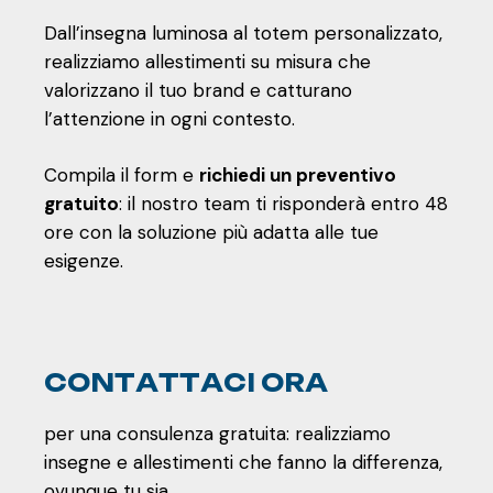
Dall’insegna luminosa al totem personalizzato,
realizziamo allestimenti su misura che
valorizzano il tuo brand e catturano
l’attenzione in ogni contesto.
Compila il form e
richiedi un preventivo
gratuito
: il nostro team ti risponderà entro 48
ore con la soluzione più adatta alle tue
esigenze.
C
O
N
T
A
T
T
A
C
I
O
R
A
per una consulenza gratuita: realizziamo
insegne e allestimenti che fanno la differenza,
ovunque tu sia.