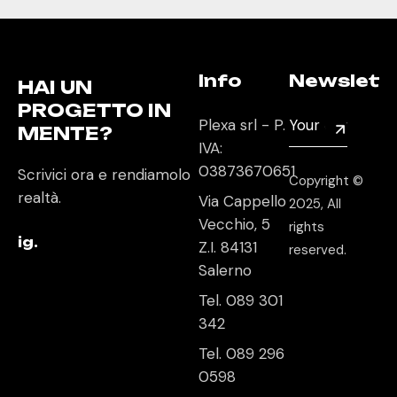
Info
Newslett
HAI UN
PROGETTO IN
Plexa srl - P.
MENTE?
IVA:
03873670651
Scrivici ora e rendiamolo
Copyright ©
realtà.
Via Cappello
2025, All
Vecchio, 5
rights
ig.
Z.I. 84131
reserved.
Salerno
Tel. 089 301
342
Tel. 089 296
0598