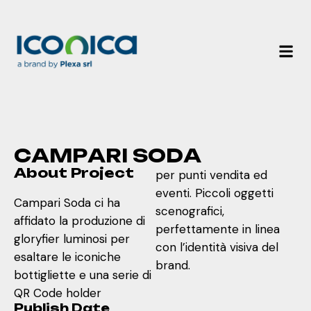
C
A
M
P
A
R
I
S
O
D
A
About Project
per punti vendita ed
eventi. Piccoli oggetti
Campari Soda ci ha
scenografici,
affidato la produzione di
perfettamente in linea
gloryfier luminosi per
con l’identità visiva del
esaltare le iconiche
brand.
bottigliette e una serie di
QR Code holder
Publish Date