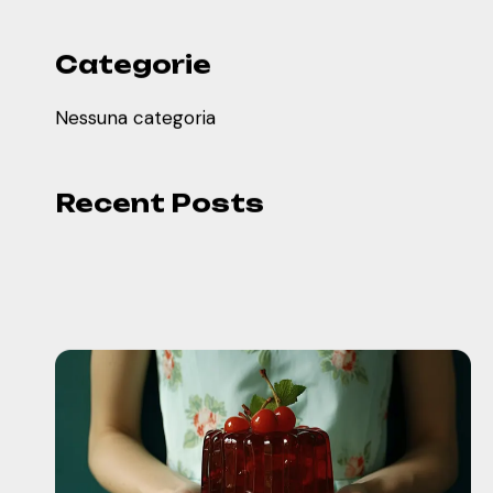
Categorie
Nessuna categoria
Recent Posts