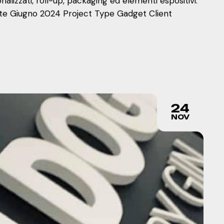
onalizzati, roll-up, packaging ed elementi espositivi.
Date Giugno 2024 Project Type Gadget Client
24
NOV