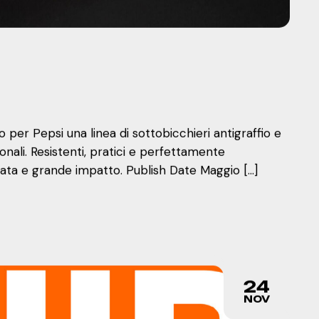
per Pepsi una linea di sottobicchieri antigraffio e
zionali. Resistenti, pratici e perfettamente
durata e grande impatto. Publish Date Maggio […]
24
NOV