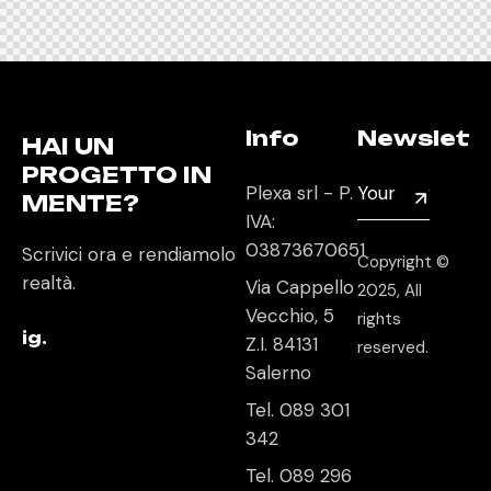
Info
Newslett
HAI UN
PROGETTO IN
Plexa srl - P.
MENTE?
IVA:
03873670651
Scrivici ora e rendiamolo
Copyright ©
realtà.
Via Cappello
2025, All
Vecchio, 5
rights
ig.
Z.I. 84131
reserved.
Salerno
Tel. 089 301
342
Tel. 089 296